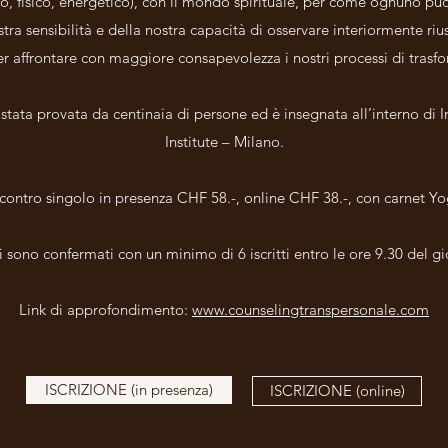
vo, fisico, energetico), con il mondo spirituale, per come ognuno pu
stra sensibilità e della nostra capacità di osservare interiormente ri
er affrontare con maggiore consapevolezza i nostri processi di trasf
stata provata da centinaia di persone ed è insegnata all’interno di 
Institute – Milano.
ncontro singolo in presenza CHF 58.-, online CHF 38.-, con carnet Yo
ri sono confermati con un minimo di 6 iscritti entro le ore 9.30 del g
Link di approfondimento:
www.counselingtranspersonale.com
ISCRIZIONE (in presenza)
ISCRIZIONE (online)