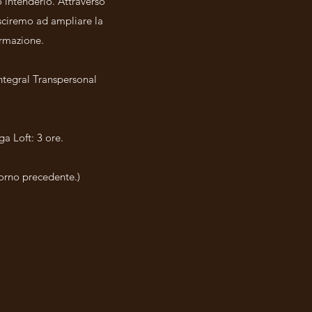
ò intenderlo. Attraverso
usciremo ad ampliare la
ormazione.
Integral Transpersonal
ga Loft: 3 ore.
iorno precedente.)