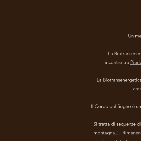
Un met
La Biotransenerg
incontro tra
Pierl
La Biotransenergetica 
cre
Il Corpo del Sogno è un
Si tratta di sequenze di
montagna..). Rimanendo