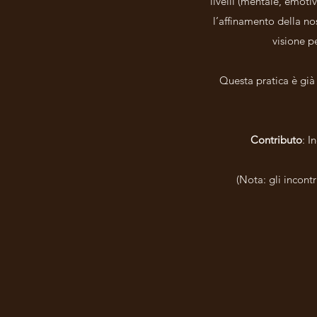
livelli (mentale, emoti
l’affinamento della no
visione p
Questa pratica è già 
Contributo
: I
(Nota: gli incont