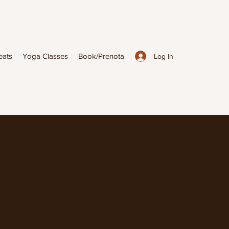
eats
Yoga Classes
Book/Prenota
Log In