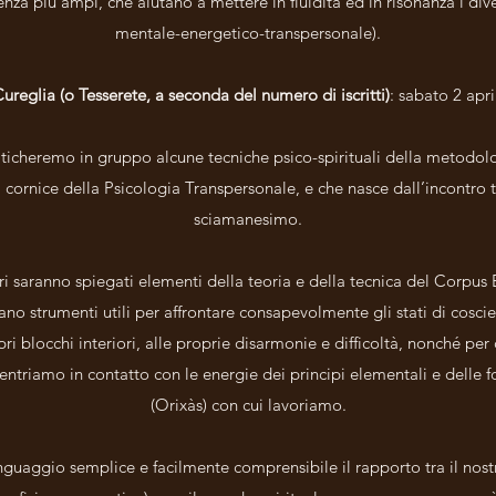
enza più ampi, che aiutano a mettere in fluidità ed in risonanza i diver
mentale-energetico-transpersonale).
reglia (o Tesserete, a seconda del numero di iscritti)
: sabato 2 apri
aticheremo in gruppo alcune tecniche psico-spirituali della metodol
a cornice della Psicologia Transpersonale, e che nasce dall’incontro t
sciamanesimo.
ri saranno spiegati elementi della teoria e della tecnica del Corpu
ano strumenti utili per affrontare consapevolmente gli stati di cosci
opri blocchi interiori, alle proprie disarmonie e difficoltà, nonché 
ntriamo in contatto con le energie dei principi elementali e delle fo
(Orixàs) con cui lavoriamo.
guaggio semplice e facilmente comprensibile il rapporto tra il nostr