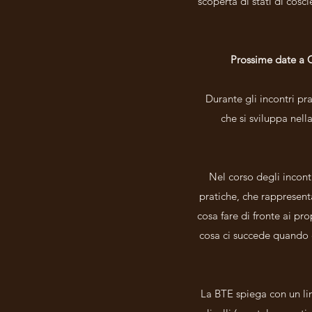
scoperta di stati di cosci
Prossime date a Cu
Durante gli incontri pr
che si sviluppa nell
Nel corso degli incont
pratiche, che rappresent
cosa fare di fronte ai pr
cosa ci succede quando e
La BTE spiega con un lin