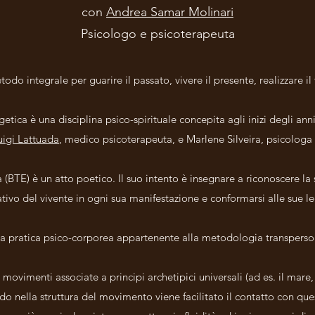
con
Andrea Samar Molinari
Psicologo e psicoterapeuta
odo integrale per guarire il passato, vivere il presente, realizzare il 
etica è una disciplina psico-spirituale concepita agli inizi degli ann
uigi Lattuada
, medico psicoterapeuta, e Marlene Silveira, psicologa
(BTE) è un atto poetico. Il suo intento è insegnare a riconoscere la 
ativo del vivente in ogni sua manifestazione e conformarsi alle sue le
a pratica psico-corporea appartenente alla metodologia transperso
 movimenti associate a principi archetipici universali (ad es. il mare, i
 nella struttura del movimento viene facilitato il contatto con quest