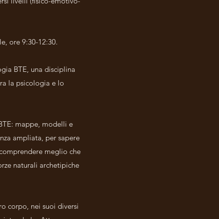
si livelli (fisico-emotivo-
le, ore 9:30-12:30.
ogia BTE, una disciplina
ra la psicologia e lo
s BTE: mappe, modelli e
enza ampliata, per sapere
per comprendere meglio che
rze naturali archetipiche
o corpo, nei suoi diversi