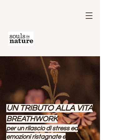
UN TRIBUTO ALLA VITA
BREATHWORK
per un rilascio di stress ed
emozioni
ristagnate
e