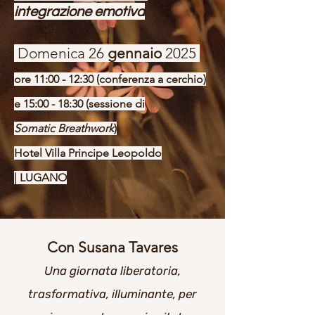
integrazione emotiva
Domenica 26
gennaio
2025
ore 11:00 - 12:30 (conferenza a cerchio)
e 15:00 -
18:30 (sessione di
Somatic
Breathwork
)
Hotel Villa Principe Leopoldo
|
LUGANO
Con Susana Tavares
Una giornata
liberatoria,
trasformativa, illuminante, per