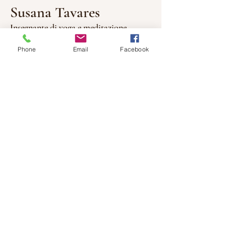
Susana Tavares
Insegnante di yoga e meditazione
Susana è nata a Lisbona (PT) e vive in
Phone
Email
Facebook
Ticino dal 2006.
Dopo un periodo di prova di Hatha
Yoga e di Ashtanga, ha iniziato a
praticare regolarmente
Kundalini
Yoga
nel 2005, durante la sua prima
gravidanza, ispirata dagli insegnamenti
di
Gurmukh Kaur Khalsa
, allieva diretta
di
Yogi Bhajan
.
Dopo 12 anni di pratica di Kundalini
Yoga e meditazione, ha concluso il