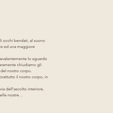
i occhi bendati, al suono 
iore ed una maggiore 
 prevalentemente lo sguardo 
 Raramente chiudiamo gli 
 del nostro corpo.  
prattutto il nostro corpo, in 
via dell’ascolto interiore, 
 delle nostre…