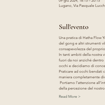
09 giu 2024, 18:15 – 20:15
Lugano, Via Pasquale Lucchi
Sull'evento
Una pratica di Hatha Flow Y
del gong e altri strumenti v
consapevolezza del proprio
In tanti ambiti della nostra
fuori da noi anziché dentro 
occhi e decidiamo di concent
Praticare ad occhi bendati ci
maniera completamente div
 Portiamo l’attenzione all’int
della percezione del nostro c
Read More >