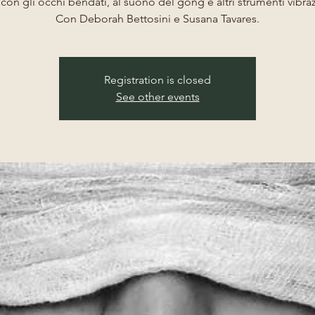
 con gli occhi bendati, al suono del gong e altri strumenti vibraz
Con Deborah Bettosini e Susana Tavares.
Registration is closed
See other events