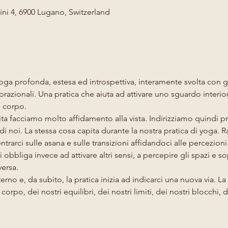
ni 4, 6900 Lugano, Switzerland
oga profonda, estesa ed introspettiva, interamente svolta con gl
ibrazionali. Una pratica che aiuta ad attivare uno sguardo inter
 corpo.
 vita facciamo molto affidamento alla vista. Indirizziamo quindi
di noi. La stessa cosa capita durante la nostra pratica di yoga.
rarci sulle asana e sulle transizioni affidandoci alle percezioni
 obbliga invece ad attivare altri sensi, a percepire gli spazi e so
ersa.
erno e, da subito, la pratica inizia ad indicarci una nuova via. La 
orpo, dei nostri equilibri, dei nostri limiti, dei nostri blocchi,