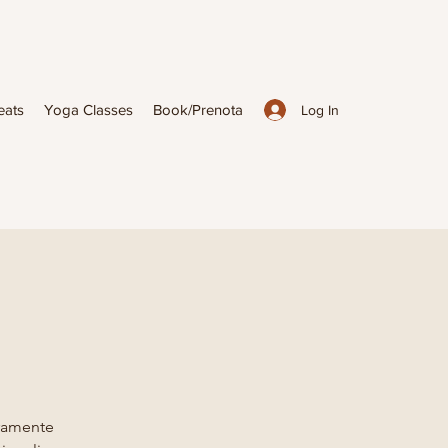
eats
Yoga Classes
Book/Prenota
Log In
eramente