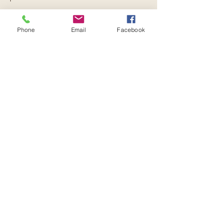
Una sessione aperta a tutti (>21).
Phone
Email
Facebook
Massimo di partecipanti
: 14 (solo in 
presenza)
ATTIVITÀ
Pranayama, meditazione guidata, 
Breathwork per un rilascio emozionale.
Read More >
Condividi l'evento: