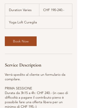
CHF
190-
Duration Varies
D
CHF 190-240.-
240.-
u
r
Yoga Loft Cureglia
a
t
i
o
Book Now
n
V
a
r
i
Service Description
e
s
Verrà spedito al cliente un formulario da
compilare.
PRIMA SESSIONE
Durata da 3h15 a 4h: CHF 240.- (in caso di
difficoltà a pagare il contributo pieno è
possibile fare una offerta libera per un
minimo di CHF 195.-)