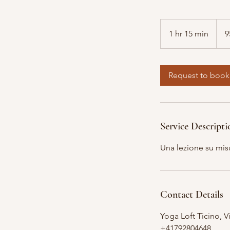
95
franc
1 hr 15 min
1
9
svizze
h
1
5
Request to book
m
i
n
Service Descripti
Una lezione su misu
Contact Details
Yoga Loft Ticino, V
+41792804648