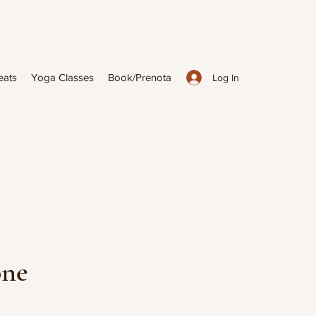
eats
Yoga Classes
Book/Prenota
Log In
one