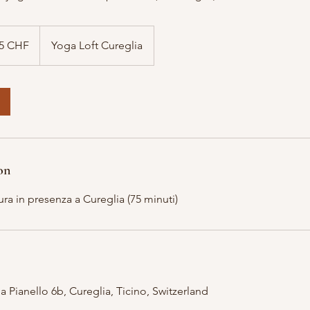
hi
5 CHF
Yoga Loft Cureglia
ri
on
ra in presenza a Cureglia (75 minuti)
ia Pianello 6b, Cureglia, Ticino, Switzerland