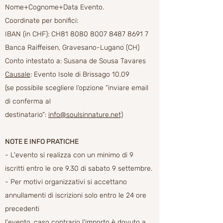
Nome+Cognome+Data Evento.
Coordinate per bonifici:
IBAN (in CHF): CH81
8080 8007 8487 8691 7
Banca Raiffeisen, Gravesano-Lugano (CH)
Conto intestato a:
Susana de Sousa Tavares
Causale
: Evento Isole di Brissago 10.09
(se possibile scegliere l’opzione “inviare email
di conferma al
destinatario”:
info@soulsinnature.net)
NOTE E INFO PRATICHE
- L'evento si realizza con un minimo di 9
iscritti entro le ore 9.30 di sabato 9 settembre.
- Per motivi organizzativi si accettano
annullamenti di iscrizioni solo entro le 24 ore
precedenti
l'evento, caso contrario l'importo è dovuto a