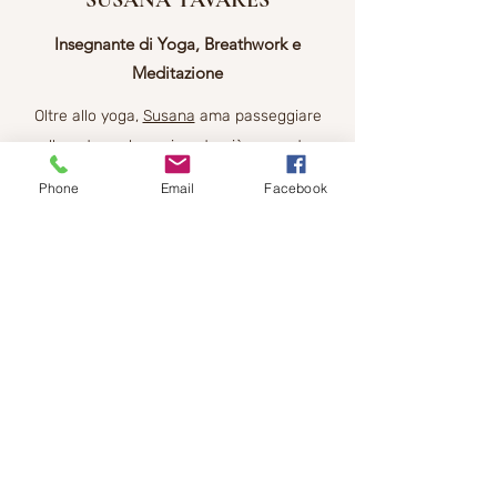
SUSANA TAVARES
Insegnante di Yoga, Breathwork e
Meditazione
Oltre allo yoga,
Susana
ama passeggiare
nella natura, dove si sente più presente e
completa.
Phone
Email
Facebook
È certificata come insegnante di Yoga dal
Kundalini Research Institute
ed ha seguito
la formazione come Facilitatore di Sessioni
di
Breathwork per un rilascio traumatico
e
somato-emozionale,
con
Tim Morrison
.
Lavora in Ticino a Lugano, Mendrisio,
Melide e, principalmente, a Cureglia.
Oltre alle lezioni settimanali e mensili,
organizza e facilita ritiri internazionali di
yoga,
mindfulness
,
breathwork
, gong/sound